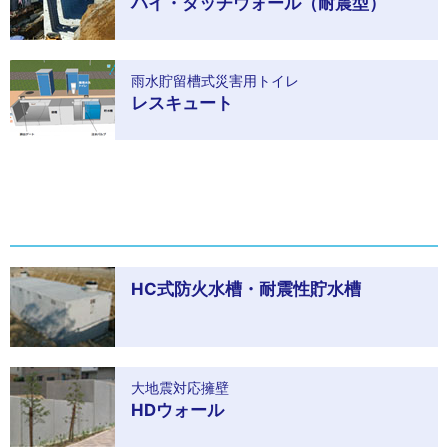
ハイ・タッチウォール（耐震型）
雨水貯留槽式災害用トイレ
レスキュート
HC式防火水槽・耐震性貯水槽
大地震対応擁壁
HDウォール