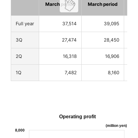
March period
March period
Mar
Full year
37,514
39,095
3Q
27,474
28,450
2Q
16,318
16,906
1Q
7,482
8,160
Operating profit
(million yen)
8,000