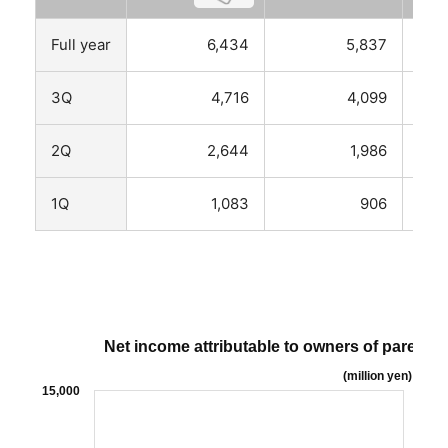
Full year
6,434
5,837
3Q
4,716
4,099
2Q
2,644
1,986
1Q
1,083
906
Net income attributable to owners of parent
(million yen)
15,000