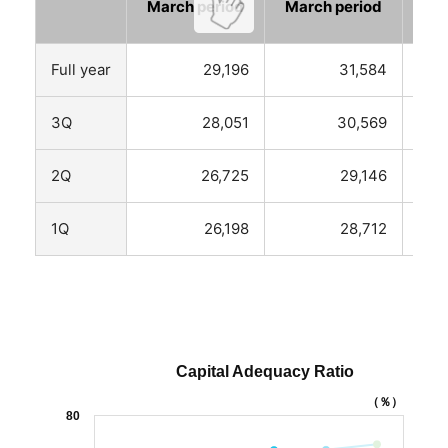
March period
March period
Mar
Full year
29,196
31,584
3Q
28,051
30,569
2Q
26,725
29,146
1Q
26,198
28,712
Capital Adequacy Ratio
（％）
80