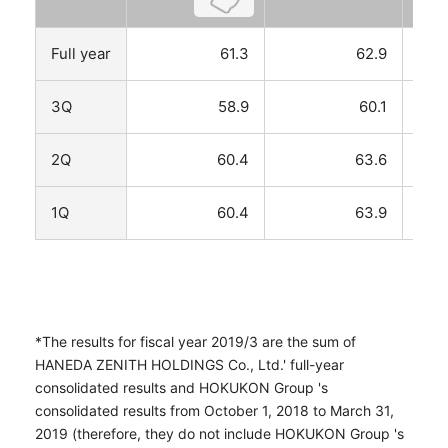
Full year
61.3
62.9
3Q
58.9
60.1
2Q
60.4
63.6
1Q
60.4
63.9
*The results for fiscal year 2019/3 are the sum of
HANEDA ZENITH HOLDINGS Co., Ltd.' full-year
consolidated results and HOKUKON Group 's
consolidated results from October 1, 2018 to March 31,
2019 (therefore, they do not include HOKUKON Group 's