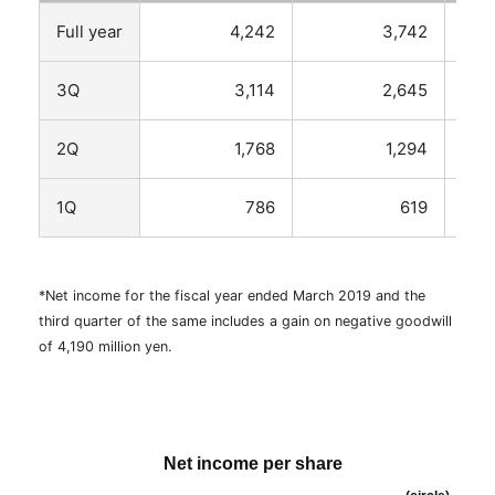
Full year
4,242
3,742
3Q
3,114
2,645
2Q
1,768
1,294
1Q
786
619
*Net income for the fiscal year ended March 2019 and the
third quarter of the same includes a gain on negative goodwill
of 4,190 million yen.
Net income per share