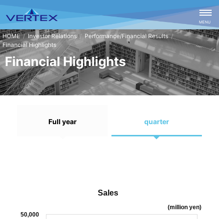
CLOSE
MENU
Investor Relations
Performance/Financial Results
Financial Highlights
Financial Highlights
Full year
quarter
Sales
(million yen)
50,000