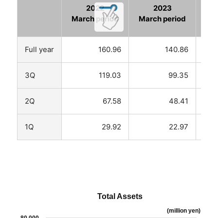
2022
2023
March period
March period
Mar
Full year
160.96
140.86
3Q
119.03
99.35
2Q
67.58
48.41
1Q
29.92
22.97
Total Assets
(million yen)