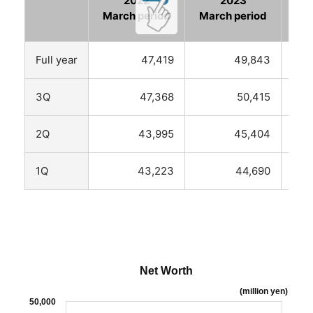
2022
2023
March period
March period
Mar
Full year
47,419
49,843
3Q
47,368
50,415
2Q
43,995
45,404
1Q
43,223
44,690
Net Worth
(million yen)
50,000