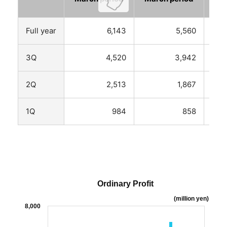
Full year
6,143
5,560
3Q
4,520
3,942
2Q
2,513
1,867
1Q
984
858
Ordinary Profit
(million yen)
8,000